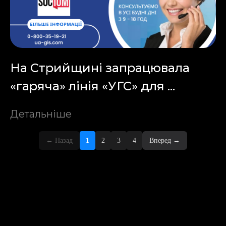
На Стрийщині запрацювала
«гаряча» лінія «УГС» для ...
Детальніше
←
Назад
1
2
3
4
Вперед
→