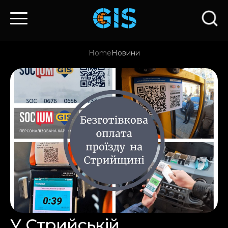
Home
Новини
У Стрийській,