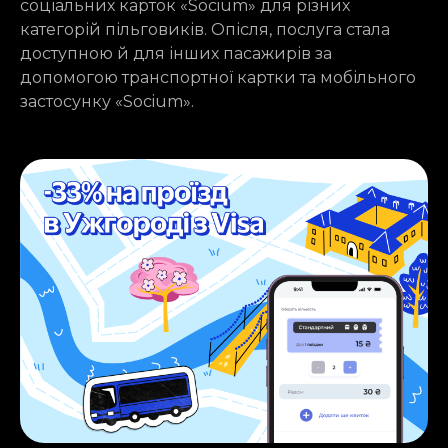
соціальних карток «Socium» для різних
категорій пільговиків. Опісля, послуга стала
доступною й для інших пасажирів за
допомогою транспортної картки та мобільного
застосунку «Socium».