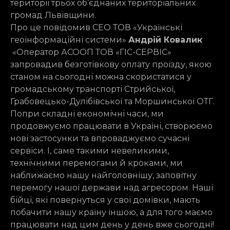
території трьох об’єднаних територіальних
громад Львівщини.
Про це повідомив СЕО ТОВ «Українські
геоінформаційні системи»
Андрій Ковалик
«Оператор АСООП ТОВ «ГІС-СЕРВІС»
запровадив безготівкову оплату проїзду, якою
станом на сьогодні можна скористатися у
громадському транспорті Стрийської,
Грабовецько-Дулібівської та Моршинської ОТГ.
Попри складні економічні часи, ми
продовжуємо працювати в Україні, створюємо
нові застосунки та впроваджуємо сучасні
сервіси. І, саме такими невеликими,
технічними перемогами й кроками, ми
наближаємо нашу найголовнішу, заповітну
перемогу нашої держави над агресором. Наші
бійці, які повернуться у свої домівки, мають
побачити нашу країну іншою, а для того маємо
працювати над цим день у день вже сьогодні!