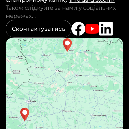
Також слідкуйте за нами у соціальних
мережах:
:
Сконтактуватись