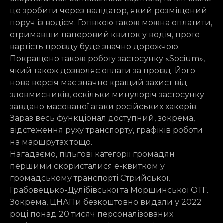
це зробити через валідатор, який розміщений
поруч із водієм. Готівкою також можна оплатити,
отримавши паперовий квиток у водія, проте
вартість проїзду буде значно дорожчою.
Покращено також роботу застосунку «Socium»,
який також дозволяє оплати за проїзд. Його
нова версія має значно кращий захист від
зловмисників, оскільки минулоріч застосунку
завдано масованої атаки російських хакерів.
Зараз весь функціонал доступний, зокрема,
відстеження руху транспорту, графіків роботи
на маршрутах тощо.
Нагадаємо, пільгові категорії громадян
першими скористалися е-квитком у
громадському транспорті Стрийської,
Грабовецько-Дулібівської та Моршинської ОТГ.
Зокрема, ЦНАПи безкоштовно видали у 2022
році понад 20 тисяч персоналізованих