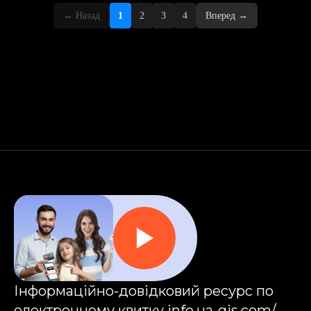
←
Назад
1
2
3
4
Вперед
→
Інформаційно-довідковий ресурс по
електронному квитку
info.ua-gis.com/