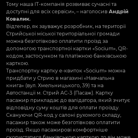
Тому наша ІТ-компанія розвиває сучасні та
доступні для всіх сервіси», – наголосив
Андрій
Ковалик.
Відтепер, як зауважує розробник, на території
Стрийської міської територіальної громади
можна безготівково оплатити проїзд за
допомогою транспортної картки «Socium», QR-
кодом, застосунком та платіжною банківською
карткою.
Транспортну картку е-квиток «Socium» можна
придбати у Стрию в магазині «Навчальна
книга» (вул. Хмельницького, 39) та на
Автостанції м. Стрий АС-3 (Пасаж). Картку
пасажир прикладає до валідатора, який зчитує
відповідну суму коштів для оплати проїзду.
Скануючи QR-код у салоні рухомого складу,
пасажир також може безготівково оплатити
проїзд. Якщо пасажирові комфортніше
скористатися банківською карткою, то він може