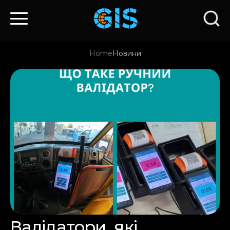
Home
Новини
Валідатори, які