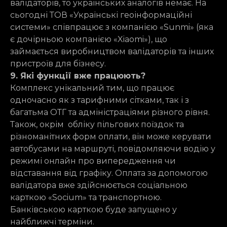
валідаторів, то українських аналогів немає. На
сьогодні ТОВ «Українські геоінформаційні
системи» співпрацює з компанією «Sunmi» (яка
є дочірньою компанією «Xiaomi»), що
займається виробництвом валідаторів та інших
пристроїв для бізнесу.
9. Які функції вже працюють?
Комплекс унікальний тим, що працює
одночасно як з тарифними сітками, так і з
багатьма ОТГ та адміністраціями різного рівня.
Також, окрім обліку пільгових поїздок та
різноманітних форм оплати, він може керувати
автобусами на маршруті, повідомляючи водію у
режимі онлайн про випередження чи
відставання від графіку. Оплата за допомогою
валідатора вже здійснюється соціальною
карткою «Socium» та транспортною.
Банківською карткою буде запущено у
найближчі терміни.