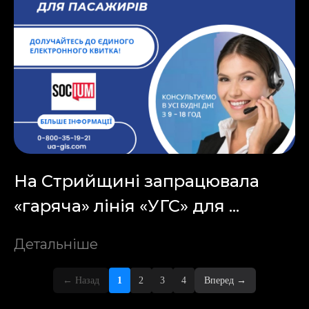
На Стрийщині запрацювала
«гаряча» лінія «УГС» для ...
Детальніше
←
Назад
1
2
3
4
Вперед
→