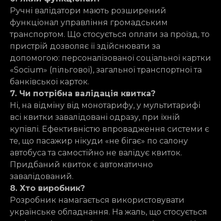
Ручні валідатори мають розширений
функціонал управління громадським
транспортом. Що стосується оплати за проїзд, то
пристрій дозволяє її здійснювати за
допомогою: персоналізованої соціальної картки
«Socium» (пільгової), загальної транспортної та
банківської карток.
7. Чи потрібна валідація квитка?
Ні, на відміну від монотарифу, у мультитарифі
всі квитки завалідовані одразу, при їхній
купівлі. Ефективністю впровадження системи є
те, що пасажир нікуди «не бігає» по салону
автобуса та самостійно не валідує квиток.
Придбаний квиток є автоматично
завалідований.
8. Хто виробник?
Розробник намагається використовувати
українське обладнання. На жаль, що стосується