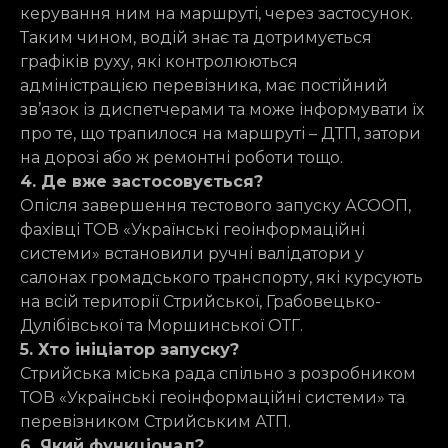
керування ним на маршруті, через застосунок.
Таким чином, водій знає та дотримується
графіків руху, які контролюються
адміністрацією перевізника, має постійний
зв’язок із диспетчерами та може інформувати їх
про те, що трапилося на маршруті – ДТП, затори
на дорозі або ж ремонтні роботи тощо.
4. Де вже застосовується?
Опісля завершення тестового запуску АСООП,
фахівці ТОВ «Українські геоінформаційні
системи» встановили ручні валідатори у
салонах громадського транспорту, які курсують
на всій території Стрийської, Грабовецько-
Дулібівської та Моршинської ОТГ.
5. Хто ініціатор запуску?
Стрийська міська рада спільно з розробником
ТОВ «Українські геоінформаційні системи» та
перевізником Стрийським АТП.
6. Який функціонал?